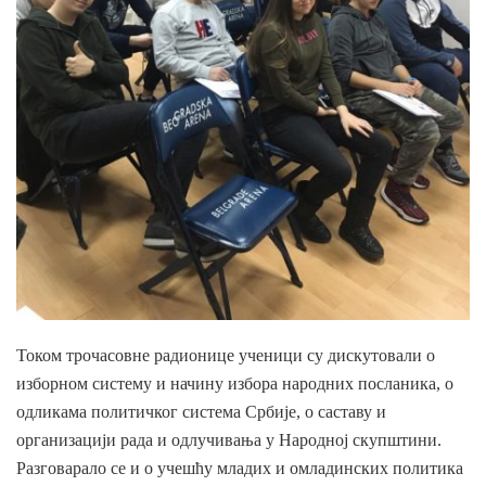
Током трочасовне радионице ученици су дискутовали о
изборном систему и начину избора народних посланика, о
одликама политичког система Србије, о саставу и
организацији рада и одлучивања у Народној скупштини.
Разговарало се и о учешћу младих и омладинских политика