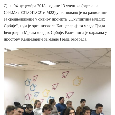
Дана 04. децембра 2018. године 13 ученика (одељења
С44,М32,Е31,С41,С21и М22) учествовало је на радионици
за средњошколце у оквиру пројекта „Скупштина младих
Србије“, који је организовала Канцеларија за младе Града
Београда и Мрежа младих Србије. Радионица је одржана у
простору Канцеларије за младе Града Београда.