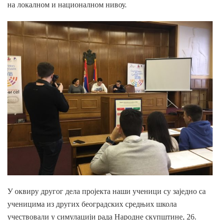
на локалном и националном нивоу.
У оквиру другог дела пројекта наши ученици су заједно са
ученицима из других београдских средњих школа
учествовали у симулацији рада Народне скупштине, 26.