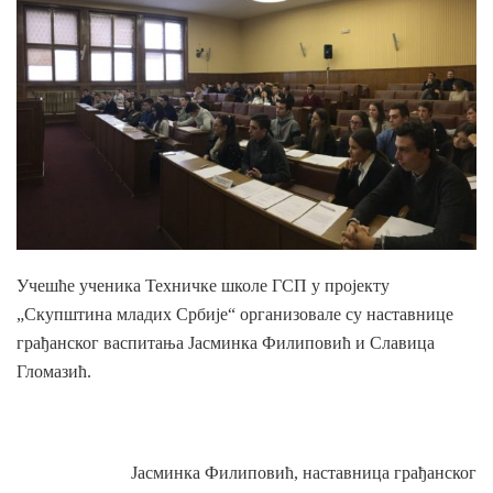
Учешће ученика Техничке школе ГСП у пројекту
„Скупштина младих Србије“ организовале су наставнице
грађанског васпитања Јасминка Филиповић и Славица
Гломазић.
Јасминка Филиповић, наставница грађанског