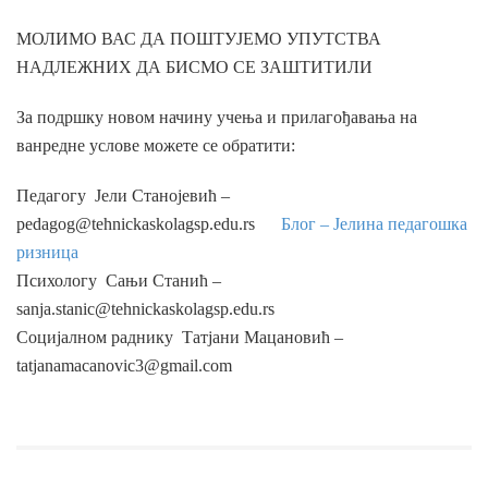
МОЛИМО ВАС ДА ПОШТУЈЕМО УПУТСТВА
НАДЛЕЖНИХ ДА БИСМО СЕ ЗАШТИТИЛИ
За подршку новом начину учења и прилагођавања на
ванредне услове можете се обратити:
Педагогу Јели Станојевић –
pedagog@tehnickaskolagsp.edu.rs
Блог – Јелина педагошка
ризница
Психологу Сањи Станић –
sanja.stanic@tehnickaskolagsp.edu.rs
Социјалном раднику Татјани Мацановић –
tatjanamacanovic3@gmail.com