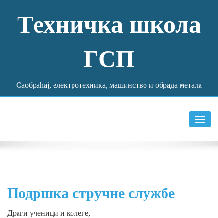
Tехничка школа
ГСП
Саобраћај, електротехника, машинство и обрада метала
Toggl
navig
Подршка стручне службе
Драги ученици и колеге,