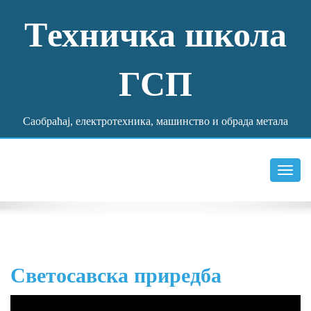
Tехничка школа
ГСП
Саобраћај, електротехника, машинство и обрада метала
Toggl
navig
Светосавска приредба