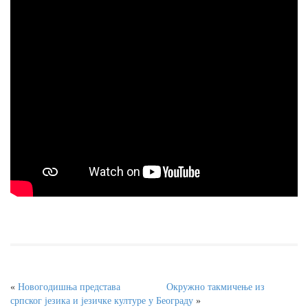
«
Новогодишња представа
Окружно такмичење из
српског језика и језичке културе у Београду
»